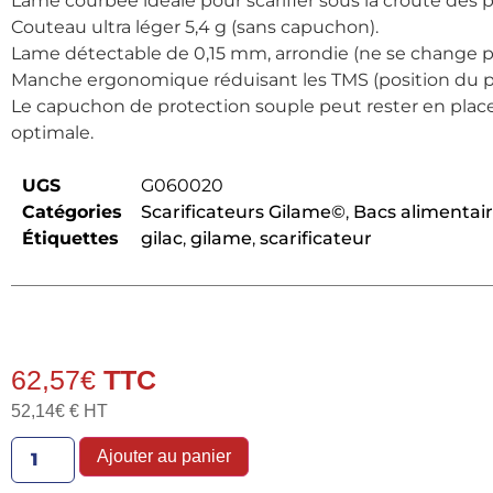
Lame courbée idéale pour scarifier sous la croûte des p
Couteau ultra léger 5,4 g (sans capuchon).
Lame détectable de 0,15 mm, arrondie (ne se change p
Manche ergonomique réduisant les TMS (position du p
Le capuchon de protection souple peut rester en place 
optimale.
UGS
G060020
Catégories
Scarificateurs Gilame©
,
Bacs alimentair
Étiquettes
gilac
,
gilame
,
scarificateur
62,57
€
52,14
€
€ HT
Ajouter au panier