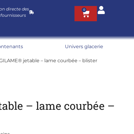
on directe des
0
 fournisseurs
ontenants
Univers glacerie
 GILAME® jetable – lame courbée – blister
table – lame courbée –