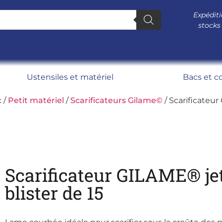
Expéditi
stocks
Ustensiles et matériel
Bacs et c
c
/
Petit matériel
/
Scarificateurs Gilame©
/ Scarificateur
Scarificateur GILAME® je
blister de 15