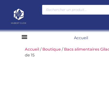
Accueil
Moyens de paiement
Accueil
/
Boutique
/
Bacs alimentaires Gila
de 15