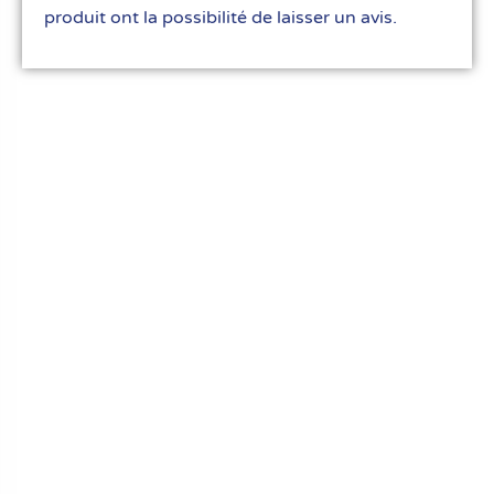
produit ont la possibilité de laisser un avis.
Le meilleur du matériel pour vos recettes
« Découvrez notre expertise culinaire ! Nous
avons soigneusement choisi les meilleurs
ustensiles et matériel pour les pros et
passionnés de cuisine, pâtisserie et glace.
Élevez votre art culinaire avec nous. »
Liens rapides
FAQ