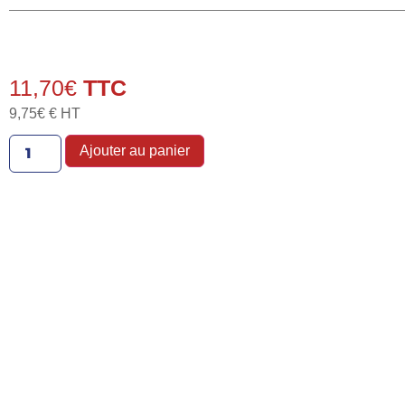
11,70
€
9,75
€
€ HT
Ajouter au panier