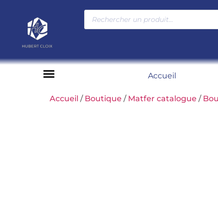
Accueil
Moyens de paiement
Accueil
/
Boutique
/
Matfer catalogue
/
Bou