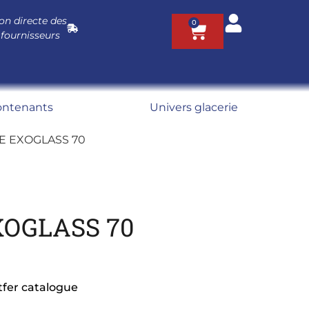
on directe des
0
 fournisseurs
ontenants
Univers glacerie
E EXOGLASS 70
OGLASS 70
fer catalogue