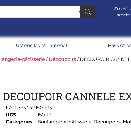
Expéditi
stocks
Ustensiles et matériel
Bacs et c
langerie-pâtisserie
/
Découpoirs
/ DECOUPOIR CANNEL
DECOUPOIR CANNELE EX
EAN:
3334491501195
UGS
150119
Catégories
Boulangerie-pâtisserie
,
Découpoirs
,
Mat