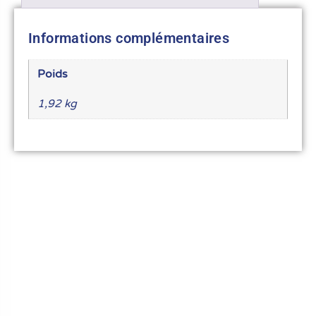
Informations complémentaires
Poids
1,92 kg
Le meilleur du matériel pour vos recettes
« Découvrez notre expertise culinaire ! Nous
avons soigneusement choisi les meilleurs
ustensiles et matériel pour les pros et