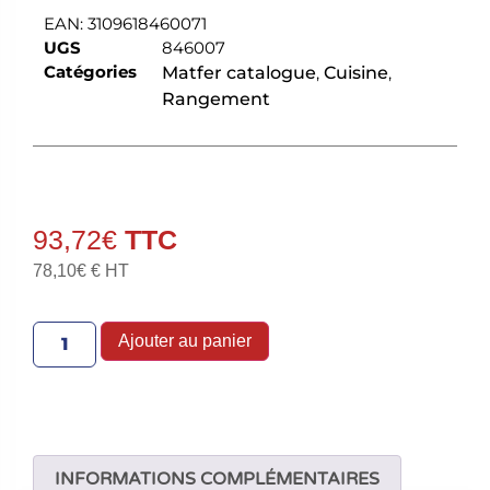
EAN:
3109618460071
UGS
846007
Catégories
Matfer catalogue
,
Cuisine
,
Rangement
93,72
€
78,10
€
€ HT
Ajouter au panier
INFORMATIONS COMPLÉMENTAIRES