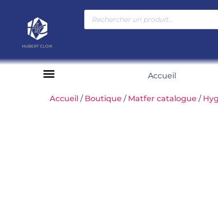
Accueil
Moyens de paiement
Accueil
/
Boutique
/
Matfer catalogue
/
Hyg