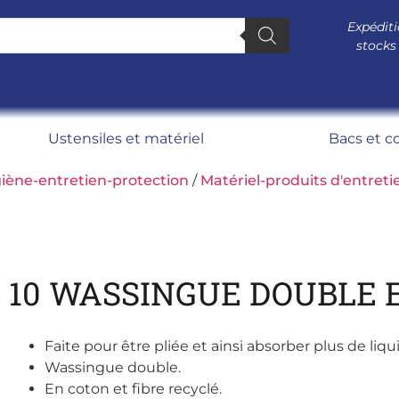
Expéditi
stocks
Ustensiles et matériel
Bacs et c
iène-entretien-protection
/
Matériel-produits d'entreti
10 WASSINGUE DOUBLE 
Faite pour être pliée et ainsi absorber plus de liqu
Wassingue double.
En coton et fibre recyclé.