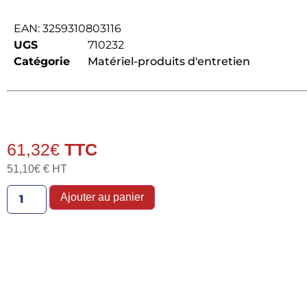
EAN:
3259310803116
UGS
710232
Catégorie
Matériel-produits d'entretien
61,32
€
51,10
€
€ HT
Ajouter au panier