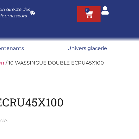
on directe des
0
 fournisseurs
ontenants
Univers glacerie
en
/ 10 WASSINGUE DOUBLE ECRU45X100
ECRU45X100
ide.