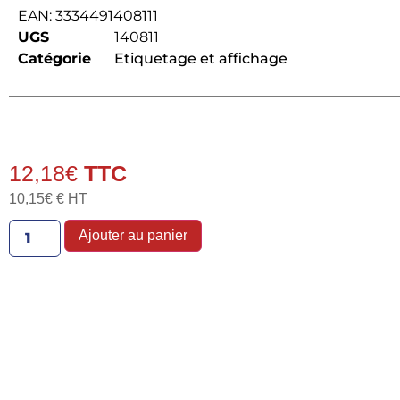
EAN:
3334491408111
UGS
140811
Catégorie
Etiquetage et affichage
12,18
€
10,15
€
€ HT
Ajouter au panier