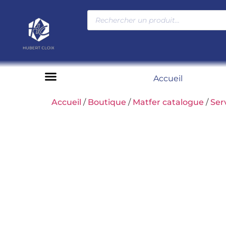
Accueil
Moyens de paiement
Accueil
/
Boutique
/
Matfer catalogue
/
Ser