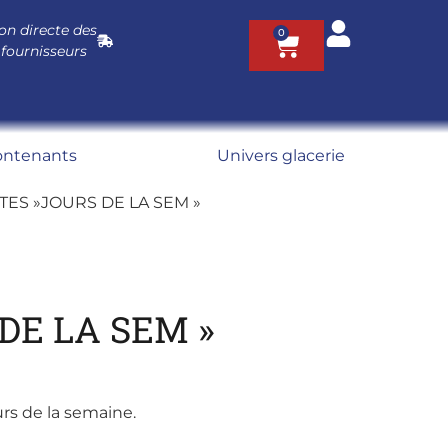
on directe des
0
 fournisseurs
ontenants
Univers glacerie
TTES »JOURS DE LA SEM »
DE LA SEM »
ours de la semaine.