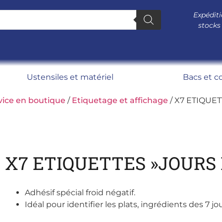
Expéditi
stocks
Ustensiles et matériel
Bacs et c
vice en boutique
/
Etiquetage et affichage
/ X7 ETIQUE
X7 ETIQUETTES »JOURS 
Adhésif spécial froid négatif.
Idéal pour identifier les plats, ingrédients des 7 j