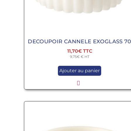
DECOUPOIR CANNELE EXOGLASS 7
11,70
€
9,75
€
€ HT
Ajouter au panier