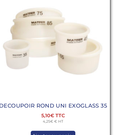
DECOUPOIR ROND UNI EXOGLASS 35
5,10
€
4,25
€
€ HT