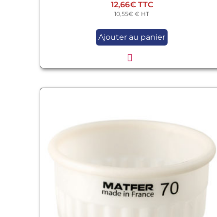
12,66
€
10,55
€
€ HT
Ajouter au panier