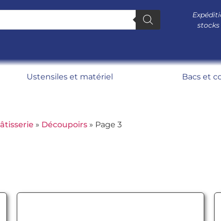
Expéditi
stocks
Ustensiles et matériel
Bacs et c
âtisserie
»
Découpoirs
»
Page 3