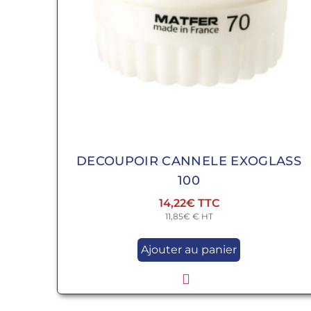
DECOUPOIR CANNELE EXOGLASS
100
14,22
€
11,85
€
€ HT
Ajouter au panier