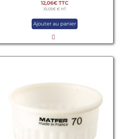
12,06
€
10,05
€
€ HT
Ajouter au panier