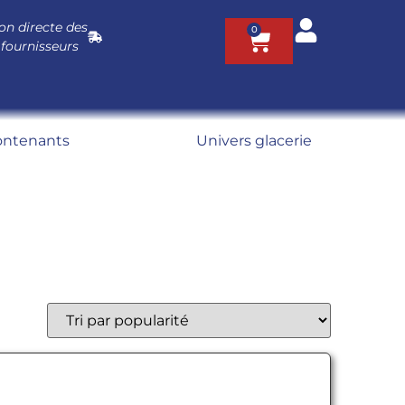
on directe des
0
 fournisseurs
ontenants
Univers glacerie