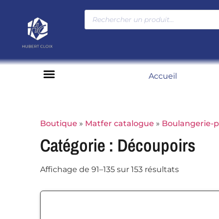
Accueil
Moyens de paiement
Boutique
»
Matfer catalogue
»
Boulangerie-p
Catégorie : Découpoirs
Affichage de 91–135 sur 153 résultats