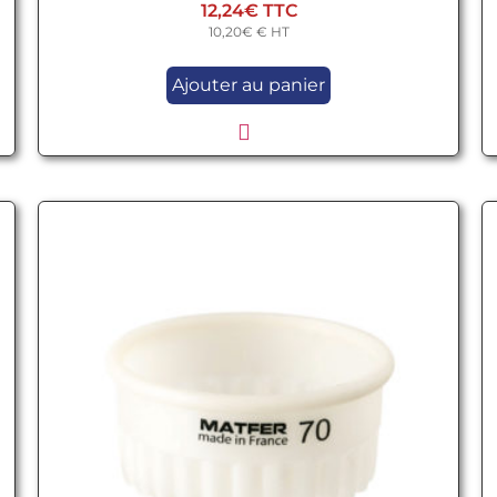
12,24
€
10,20
€
€ HT
Ajouter au panier